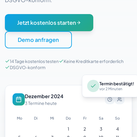
Jetzt kostenlos starten
Demo anfragen
14 Tage kostenlos testen
Keine Kreditkarte erforderlich
DSGVO-konform
Termin bestätigt!
vor 2 Minuten
Dezember 2024
3 Termine heute
Mo
Di
Mi
Do
Fr
Sa
So
1
2
3
4